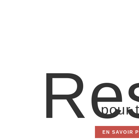
Re
pour t
EN SAVOIR 