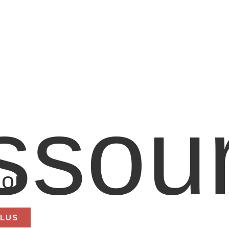
ssou
oi
PLUS