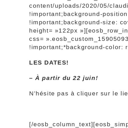
content/uploads/2020/05/claudi
!important;background-position
!important;background-size: c
height= »122px »][eosb_row_i
css= ».eosb_custom_159050931
!important;*background-color:
LES DATES!
– À partir du 22 juin!
N’hésite pas à cliquer sur le li
[/eosb_column_text][eosb_simple