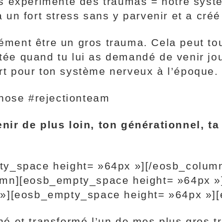
s expérimenté des traumas = notre syst
un fort stress sans y parvenir et a créé
cément être un gros trauma. Cela peut to
etée quand tu lui as demandé de venir jo
ort pour ton système nerveux à l’époque.
chose #rejectionteam
ir de plus loin, ton générationnel, ta
ty_space height= »64px »][/eosb_colum
umn][eosb_empty_space height= »64px »
 »][eosb_empty_space height= »64px »]
é et transformé l’un de mes plus gros t