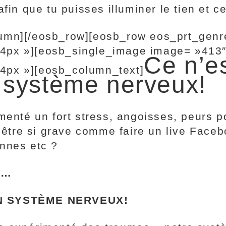
fin que tu puisses illuminer le tien et ce
lumn][/eosb_row][eosb_row eos_prt_genr
4px »][eosb_single_image image= »413″
Ce n’es
4px »][eosb_column_text]
n système nerveux!
imenté un fort stress, angoisses, peurs 
tre si grave comme faire un live Facebo
nnes etc ?
E…
ON SYSTÈME NERVEUX!