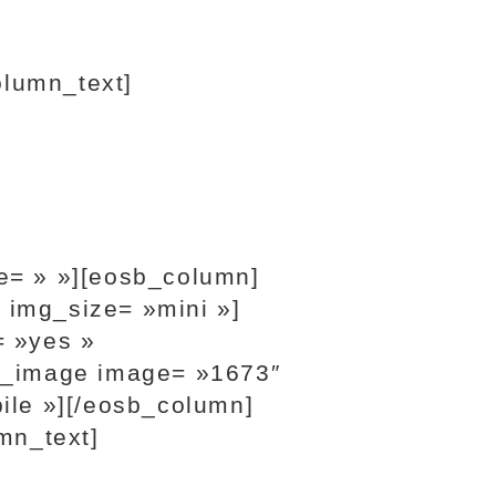
lumn_text]
e= » »][eosb_column]
 img_size= »mini »]
= »yes »
le_image image= »1673″
ile »][/eosb_column]
mn_text]