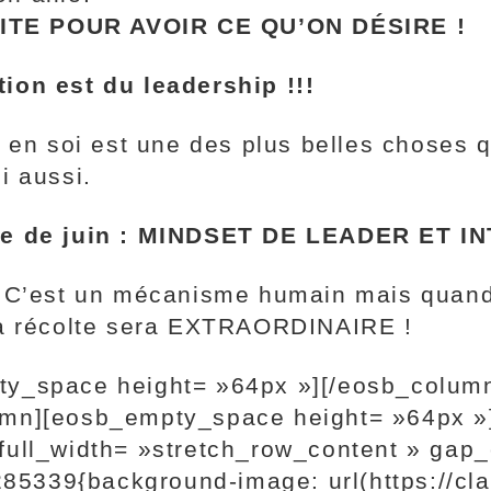
ITE POUR AVOIR CE QU’ON DÉSIRE !
ion est du leadership !!!
é en soi est une des plus belles choses q
i aussi.
ence de juin : MINDSET DE LEADER ET
. C’est un mécanisme humain mais quand
la récolte sera EXTRAORDINAIRE !
ty_space height= »64px »][/eosb_colum
umn][eosb_empty_space height= »64px »
ull_width= »stretch_row_content » gap_co
5339{background-image: url(https://cla