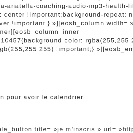
a-anatella-coaching-audio-mp3-health-li
: center !important;background-repeat: 
over !important;} »][eosb_column width=
nner][eosb_column_inner
0457{background-color: rgba(255,255,
 rgb(255,255,255) !important;} »][eosb_
en pour avoir le calendrier!
_button title= »je m’inscris » url= »http