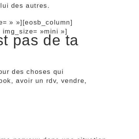
lui des autres.
e= » »][eosb_column]
 img_size= »mini »]
t pas de ta
pour des choses qui
ok, avoir un rdv, vendre,