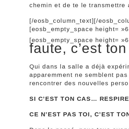
chemin et de te le transmettre a
[/eosb_column_text][/eosb_co
[eosb_empty_space height= »6
[eosb_empty_space height= »6
faute, c’est to
Qui dans la salle a déjà expér
apparemment ne semblent pas ê
rencontrer des nouvelles perso
SI C’EST TON CAS… RESPIR
CE N’EST PAS TOI, C’EST T