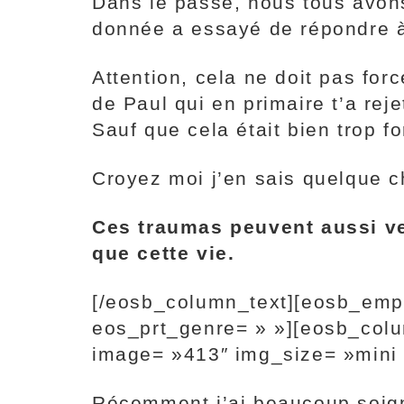
Dans le passé, nous tous avon
donnée a essayé de répondre à 
Attention, cela ne doit pas for
de Paul qui en primaire t’a rej
Sauf que cela était bien trop f
Croyez moi j’en sais quelque 
Ces traumas peuvent aussi ven
que cette vie.
[/eosb_column_text][eosb_emp
eos_prt_genre= » »][eosb_col
image= »413″ img_size= »mini
Récemment j’ai beaucoup soign