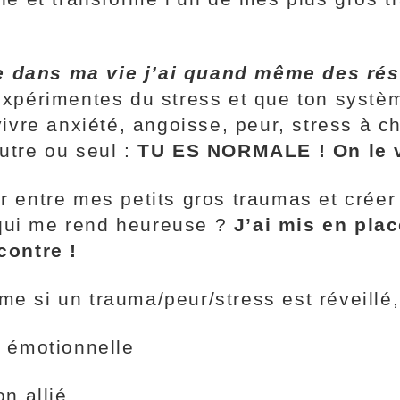
e dans ma vie j’ai quand même des résu
u expérimentes du stress et que ton systè
 vivre anxiété, angoisse, peur, stress à c
autre ou seul :
TU ES NORMALE ! On le vi
er entre mes petits gros traumas et crée
 qui me rend heureuse ?
J’ai mis en pla
contre !
ême si un trauma/peur/stress est réveill
e émotionnelle
n allié.