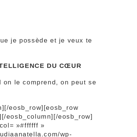
ue je possède et je veux te
 INTELLIGENCE DU CŒUR
 on le comprend, on peut se
n][/eosb_row][eosb_row
][/eosb_column][/eosb_row]
l= »#ffffff »
udiaanatella.com/wp-