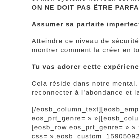
ON NE DOIT PAS ÊTRE PARFA
Assumer sa parfaite imperfect
Atteindre ce niveau de sécurit
montrer comment la créer en to
Tu vas adorer cette expéri
Cela réside dans notre mental
reconnecter à l’abondance et 
[/eosb_column_text][eosb_emp
eos_prt_genre= » »][eosb_col
[eosb_row eos_prt_genre= » » f
css= ».eosb_custom_159050928