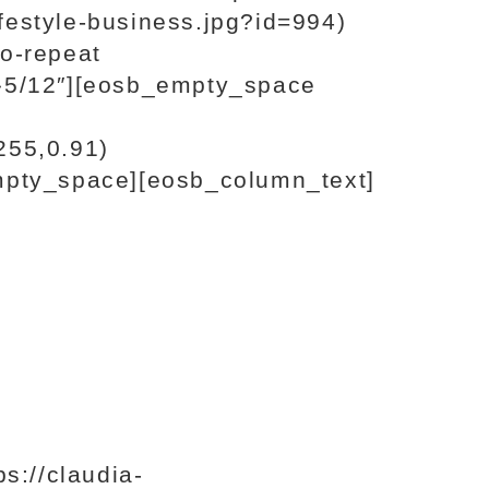
festyle-business.jpg?id=994)
no-repeat
 »5/12″][eosb_empty_space
255,0.91)
empty_space][eosb_column_text]
s://claudia-