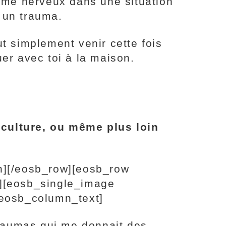
ème nerveux dans une situation
 un trauma.
ut simplement venir cette fois
uer avec toi à la maison.
 culture, ou même plus loin
n][/eosb_row][eosb_row
][eosb_single_image
[eosb_column_text]
raumas qui me donnait des