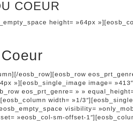
DU COEUR
_empty_space height= »64px »][eosb_co
u Coeur
lumn][/eosb_row][eosb_row eos_prt_genr
4px »][eosb_single_image image= »413″
b_row eos_prt_genre= » » equal_height
][eosb_column width= »1/3″][eosb_sing
eosb_empty_space visibility= »only_mob
fset= »eosb_col-sm-offset-1″][eosb_colu