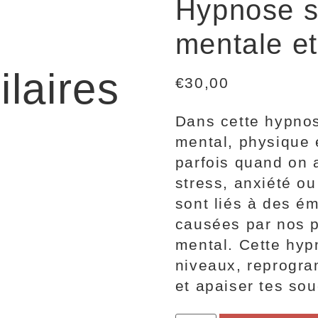
Hypnose s
mentale et
ilaires
€
30,00
Dans cette hypnose
mental, physique 
parfois quand on 
stress, anxiété ou
sont liés à des ém
causées par nos p
mental. Cette hyp
niveaux, reprogra
et apaiser tes sou