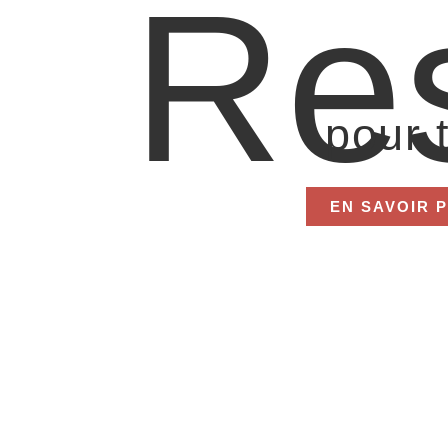
Re
pour t
EN SAVOIR 