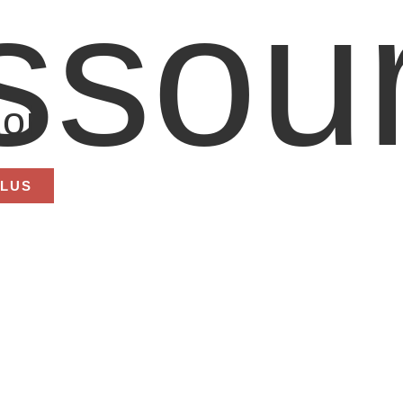
ssou
oi
PLUS