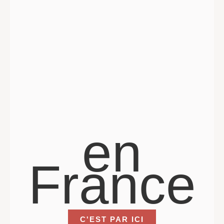
en
France
C'EST PAR ICI