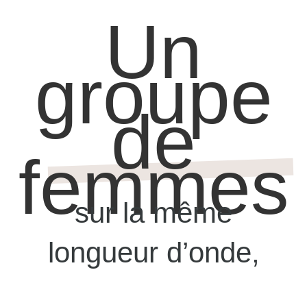
Un
groupe
de
femmes
sur la même
longueur d’onde,