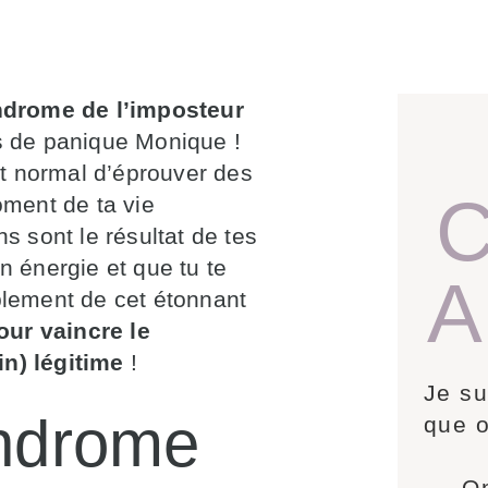
drome de l’imposteur
 de panique Monique !
ait normal d’éprouver des
C
oment de ta vie
s sont le résultat de tes
n énergie et que tu te
A
blement de cet étonnant
ur vaincre le
in) légitime
!
Je su
yndrome
que o
On