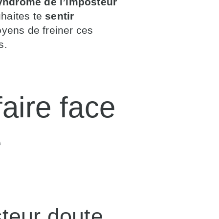
syndrome de l’imposteur
haites te
sentir
oyens de freiner ces
es.
aire face
e