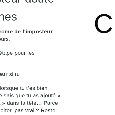
C
gnes
rome de l’imposteur
ours.
étape pour les
eur
si tu :
lorsque tu t’es bien
 sais que tu as ajouté «
t » dans ta tête… Parce
colter, pas vrai ? Reste