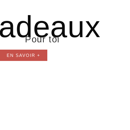
adeaux
Pour toi
EN SAVOIR +