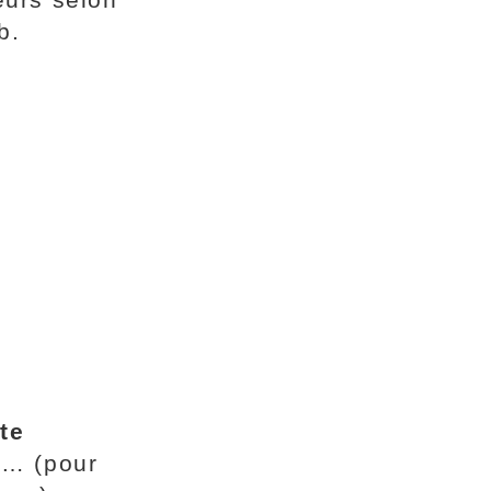
b.
te
s
… (pour