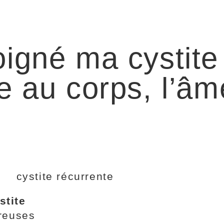
igné ma cystite
e au corps, l’âm
stite
breuses