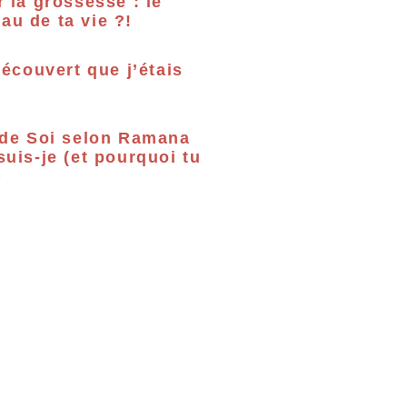
r la grossesse : le
u de ta vie ?!
découvert que j’étais
 de Soi selon Ramana
suis-je (et pourquoi tu
)