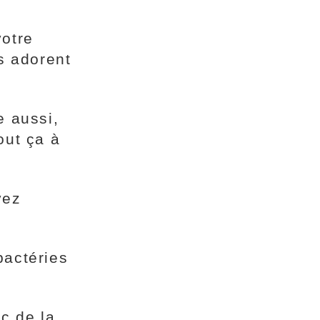
votre
es adorent
e aussi,
out ça à
vez
bactéries
c de la