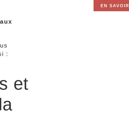
EN SAVOIR
 aux
ous
i :
s et
la