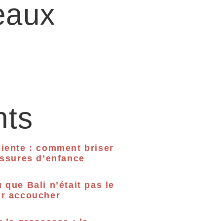
eaux
nts
iente : comment briser
essures d’enfance
 que Bali n’était pas le
ur accoucher