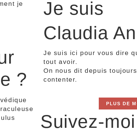
Je suis
ment je
Claudia An
ur
Je suis ici pour vous dire 
tout avoir.
On nous dit depuis toujours 
te ?
contenter.
rvédique
PLUS DE M
iraculeuse
Suivez-moi
bulus