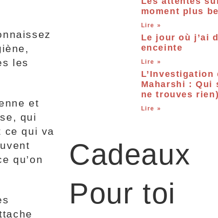
Les attentes su
moment plus bea
Lire »
connaissez
Le jour où j’ai 
giène,
enceinte
ès les
Lire »
L’Investigation
Maharshi : Qui 
ne trouves rien
ienne et
Lire »
se, qui
t ce qui va
Cadeaux
euvent
ce qu’on
Pour toi
es
ttache