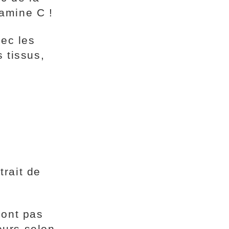
tamine C !
vec les
 tissus,
rait de
sont pas
leurs selon