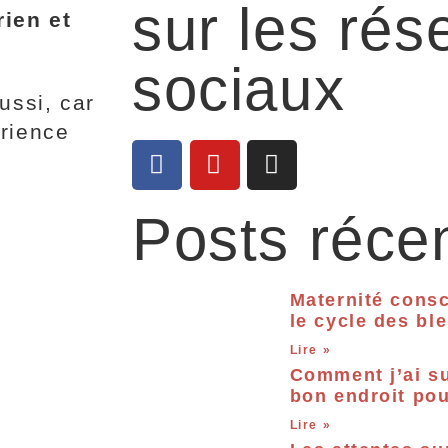
sur les rés
rien et
sociaux
ussi, car
érience
Posts réce
Maternité consc
le cycle des bl
Lire »
Comment j’ai su
bon endroit po
Lire »