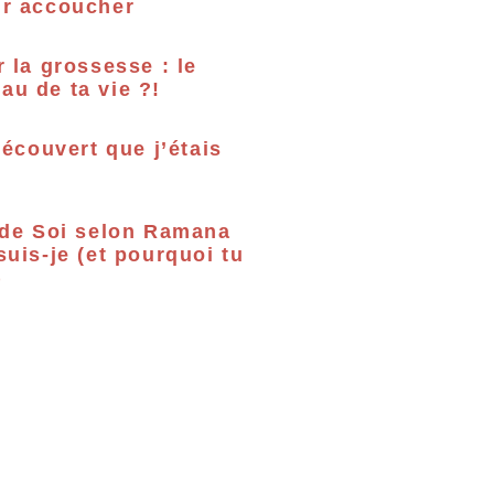
ur accoucher
r la grossesse : le
u de ta vie ?!
découvert que j’étais
 de Soi selon Ramana
suis-je (et pourquoi tu
)