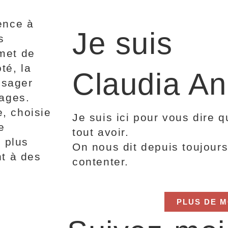
ence à
Je suis
s
met de
té, la
Claudia An
visager
yages.
, choisie
Je suis ici pour vous dire 
e
tout avoir.
n plus
On nous dit depuis toujours 
nt à des
contenter.
PLUS DE M