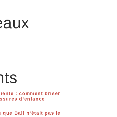
eaux
nts
iente : comment briser
essures d’enfance
 que Bali n’était pas le