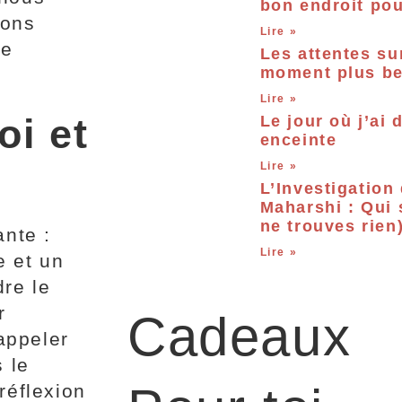
bon endroit po
yons
Lire »
de
Les attentes su
moment plus bea
Lire »
oi et
Le jour où j’ai 
enceinte
Lire »
L’Investigation
Maharshi : Qui 
ne trouves rien
ante :
Lire »
e et un
dre le
r
Cadeaux
appeler
 le
réflexion