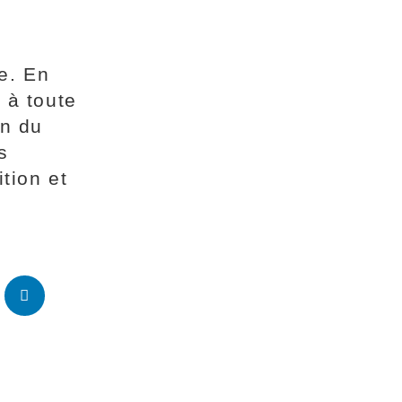
te. En
e à toute
on du
s
ition et