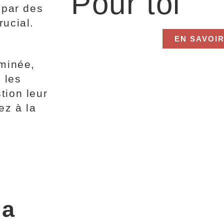
Pour toi
 par des
rucial.
EN SAVOIR
rminée,
 les
tion leur
ez à la
la