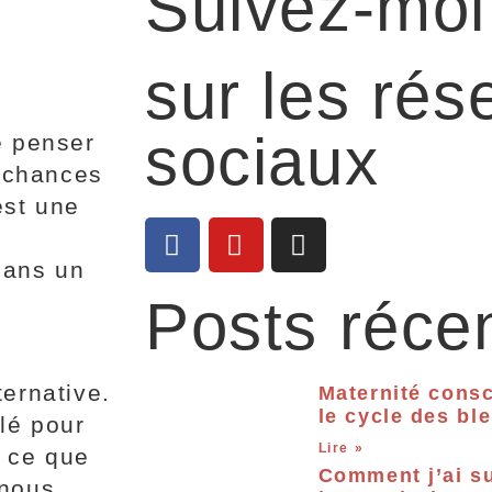
Suivez-moi
sur les rés
sociaux
e penser
 chances
est une
n
dans un
,
Posts réce
ternative.
Maternité consc
le cycle des bl
clé pour
Lire »
r ce que
Comment j’ai su
 nous