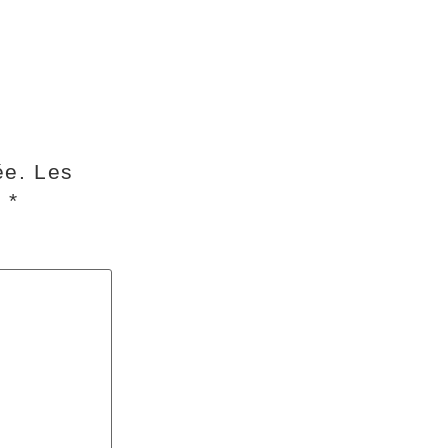
ée.
Les
c
*