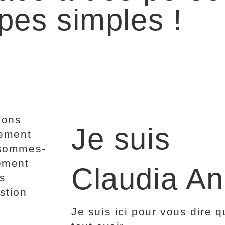
apes simples !
sons
Je suis
tement
 sommes-
ement
Claudia An
ns
stion
Je suis ici pour vous dire 