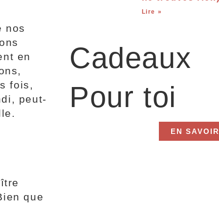
Lire »
e nos
vons
Cadeaux
ent en
ons,
s fois,
Pour toi
di, peut-
le.
EN SAVOIR
ître
 Bien que