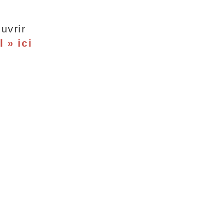
ouvrir
 » ici