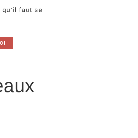
qu’il faut se
OI
eaux