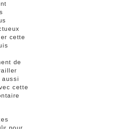
nt
s
us
ctueux
er cette
uis
ment de
ailler
 aussi
vec cette
ntaire
tes
sûr pour