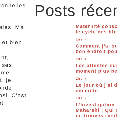
Posts réce
ionnelles
Maternité consc
iales. Ma
le cycle des bl
Lire »
 et bien
Comment j’ai su
bon endroit po
nt,
Lire »
 ses
Les attentes su
moment plus bea
u me
Lire »
, je
Le jour où j’ai 
onde
enceinte
si. C’est
Lire »
et
L’Investigation
Maharshi : Qui 
ne trouves rien