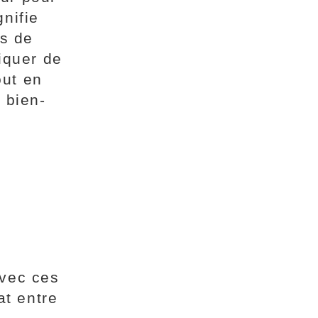
gnifie
s de
liquer de
out en
e bien-
avec ces
at entre