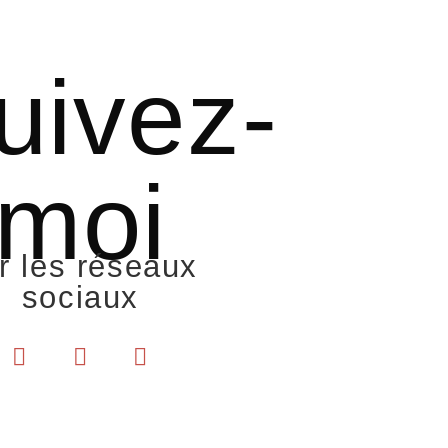
uivez-
moi
r les réseaux
sociaux