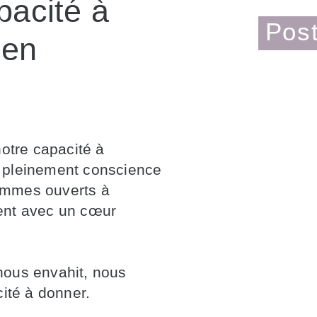
pacité à
Post
 en
notre capacité à
 pleinement conscience
ommes ouverts à
ent avec un cœur
nous envahit, nous
cité à donner.