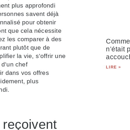
ent plus approfondi
personnes savent déjà
nnalisé pour obtenir
ont que cela nécessite
ez les comparer à des
Comment
rant plutôt que de
n’était
fier la vie, s’offrir une
accouc
 d’un chef
LIRE »
r dans vos offres
pidement, plus
ndi.
 reçoivent