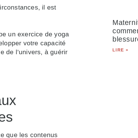
rconstances, il est
Materni
comment
be un exercice de yoga
blessur
lopper votre capacité
LIRE »
e de l’univers, à guérir
aux
es
nce que les contenus