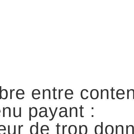
ibre entre conte
enu payant :
eur de trop don