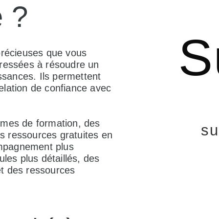
ce ?
S
précieuses que vous
téressées à résoudre un
ssances. Ils permettent
relation de confiance avec
mmes de formation, des
su
s ressources gratuites en
ompagnement plus
es plus détaillés, des
et des ressources