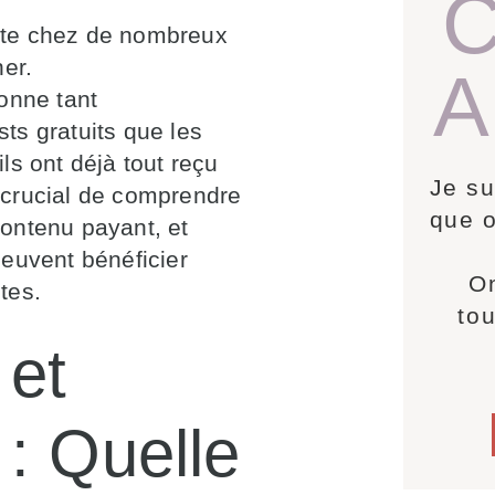
C
ste chez de nombreux
ner.
A
onne tant
ts gratuits que les
ls ont déjà tout reçu
Je su
t crucial de comprendre
que o
 contenu payant, et
peuvent bénéficier
On
tes.
tou
 et
: Quelle